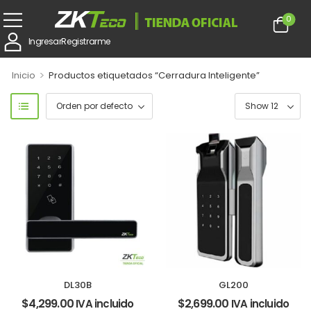
0
Ingresar
Registrarme
>
Inicio
Productos etiquetados “Cerradura Inteligente”
DL30B
GL200
$
4,299.00
$
2,699.00
IVA incluido
IVA incluido