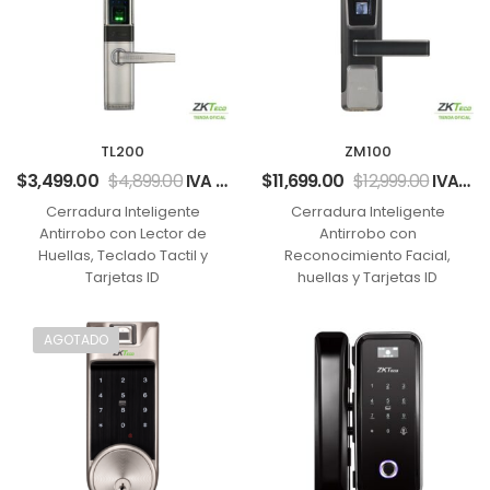
TL200
ZM100
$
3,499.00
$
4,899.00
$
11,699.00
$
12,999.00
IVA incluido
IVA incluido
Cerradura Inteligente
Cerradura Inteligente
Antirrobo con Lector de
Antirrobo con
Huellas, Teclado Tactil y
Reconocimiento Facial,
Tarjetas ID
huellas y Tarjetas ID
AGOTADO