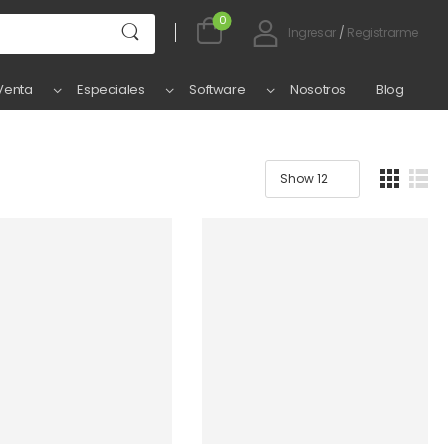
0
Ingresar
/
Registrarme
Venta
Especiales
Software
Nosotros
Blog