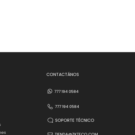
CONTACTÁNOS
777 194 0584
777 194 0584
SOPORTE TÉCNICO
s
nes
TIENDA@ZKTECO.COM