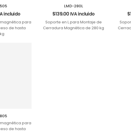
505
LMD-280L
$
139.00
$
A incluido
IVA incluido
omagnética para
Soporte en L para Montaje de
Sopor
ceso de hasta
Cerradura Magnética de 280 kg
Cerrad
kg
805
omagnética para
ceso de hasta