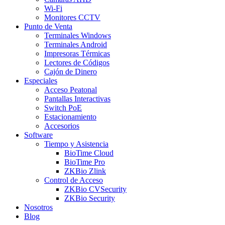
Wi-Fi
Monitores CCTV
Punto de Venta
Terminales Windows
Terminales Android
Impresoras Térmicas
Lectores de Códigos
Cajón de Dinero
Especiales
Acceso Peatonal
Pantallas Interactivas
Switch PoE
Estacionamiento
Accesorios
Software
Tiempo y Asistencia
BioTime Cloud
BioTime Pro
ZKBio Zlink
Control de Acceso
ZKBio CVSecurity
ZKBio Security
Nosotros
Blog