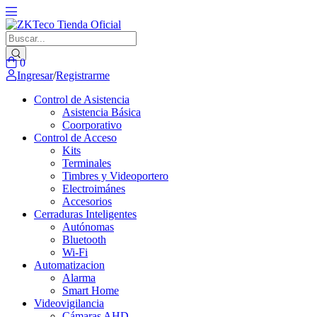
0
Ingresar
/
Registrarme
Control de Asistencia
Asistencia Básica
Coorporativo
Control de Acceso
Kits
Terminales
Timbres y Videoportero
Electroimánes
Accesorios
Cerraduras Inteligentes
Autónomas
Bluetooth
Wi-Fi
Automatizacion
Alarma
Smart Home
Videovigilancia
Cámaras AHD