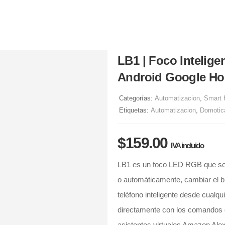
LB1 | Foco Intelig
Android Google Ho
Categorías:
Automatizacion
,
Smart
Etiquetas:
Automatizacion
,
Domotic
$
159.00
IVA incluido
LB1 es un foco LED RGB que se 
o automáticamente, cambiar el bri
teléfono inteligente desde cualqu
directamente con los comandos 
asistentes virtuales Amazon Ale