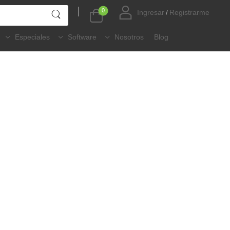
0
Ingresar
/
Registrarme
Especiales
Software
Nosotros
Blog