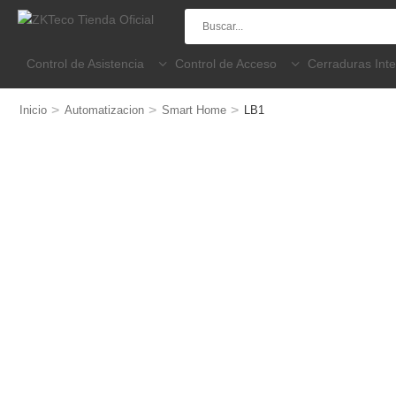
Control de Asistencia
Control de Acceso
Cerraduras Inte
>
>
>
Inicio
Automatizacion
Smart Home
LB1