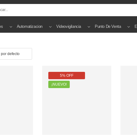
es
Automatizacion
Videovigilancia
Punto De Venta
E
5% OFF
¡NUEVO!