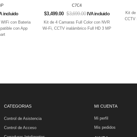
BP
C7C4
Kit de
A incluido
$
3,499.00
$
3,699.00
IVA incluido
CCTV i
 WIFi con Bateria
Kit de 4 Camaras Full Color con NVR
patible con App
Wi-Fi, CCTV inalámbrico Full HD 3 MP
art
CATEGORIAS
MI CUENTA
Mi perfil
Control de Asistencia
Mis pedidos
Control de Acceso
Cerraduras Inteligentes