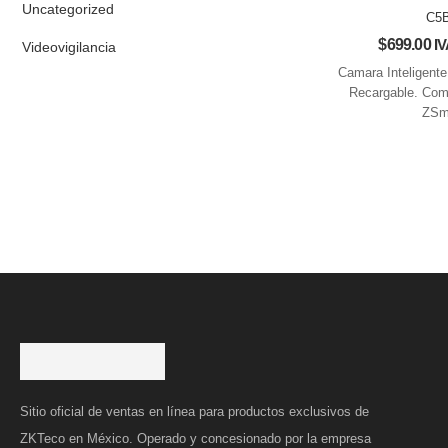
Uncategorized
C5
$
699.00
IV
Videovigilancia
Camara Inteligente
Recargable. Com
ZSm
Sitio oficial de ventas en línea para productos exclusivos de
ZKTeco en México. Operado y concesionado por la empresa