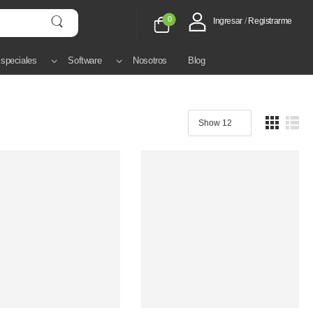
0
Ingresar
/
Registrarme
speciales
Software
Nosotros
Blog