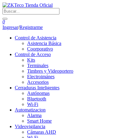
0
Ingresar
/
Registrarme
Control de Asistencia
Asistencia Básica
Coorporativo
Control de Acceso
Kits
Terminales
Timbres y Videoportero
Electroimánes
Accesorios
Cerraduras Inteligentes
Autónomas
Bluetooth
Wi-Fi
Automatizacion
Alarma
Smart Home
Videovigilancia
Cámaras AHD
Wi-Fi