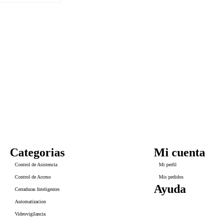
Categorias
Mi cuenta
Control de Asistencia
Mi perfil
Control de Acceso
Mis pedidos
Ayuda
Cerraduras Inteligentes
CONTACTO
Automatizacion
PREGUNTAS FREC
GARANTÍA Y DEVO
Videovigilancia