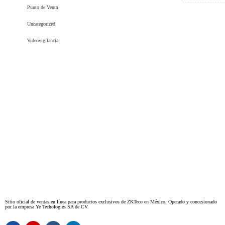
Punto de Venta
Uncategorized
Videovigilancia
Sitio oficial de ventas en línea para productos exclusivos de ZKTeco en México. Operado y concesionado
por la empresa Ye Techologies SA de CV.