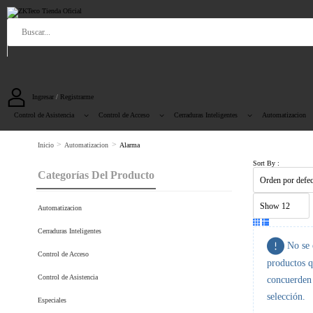
Ingresar
/
Registrarme
Control de Asistencia
Control de Acceso
Cerraduras Inteligentes
Automatizacion
>
>
Inicio
Automatizacion
Alarma
Sort By :
Categorías Del Producto
Automatizacion
Cerraduras Inteligentes
No se 
Control de Acceso
productos 
Control de Asistencia
concuerden 
selección.
Especiales