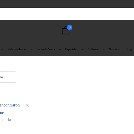
0
Videovigilancia
Punto de Venta
Especiales
Software
Nosotros
Blog
encontraron
que
con la