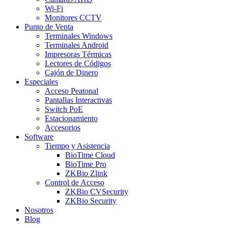
Wi-Fi
Monitores CCTV
Punto de Venta
Terminales Windows
Terminales Android
Impresoras Térmicas
Lectores de Códigos
Cajón de Dinero
Especiales
Acceso Peatonal
Pantallas Interactivas
Switch PoE
Estacionamiento
Accesorios
Software
Tiempo y Asistencia
BioTime Cloud
BioTime Pro
ZKBio Zlink
Control de Acceso
ZKBio CVSecurity
ZKBio Security
Nosotros
Blog