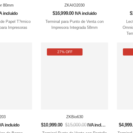
er 80mm
ZKAIO2030
A incluido
$
16,999.00
IVA incluido
$
 de Papel T?rmico
Terminal para Punto de Venta con
Lec
ara Impresoras
Impresora Integrada 58mm
Omnid
Ter
27% OFF
203
ZKBio630
VA incluido
$
10,999.00
$
15,000.00
IVA incluido
$
4,999