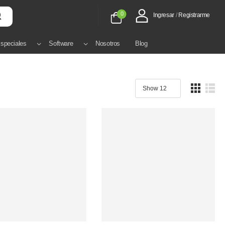
0
Ingresar
/
Registrarme
speciales
Software
Nosotros
Blog