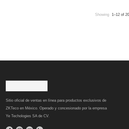
Showing
1–12 of 2
Sitio oficial de ventas en línea para productos exclusivos de
ZKTeco en México. Operado y concesionado por la empresa
Ye Techologies SA de CV.