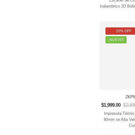
Escaner de Co
Inalambrico 2D Bidi
20% OFF
¡NUEVO!
ZKP8
$
1,999.00
$
2,49
Impresora Térmic
80mm se Alta Vel
Cor