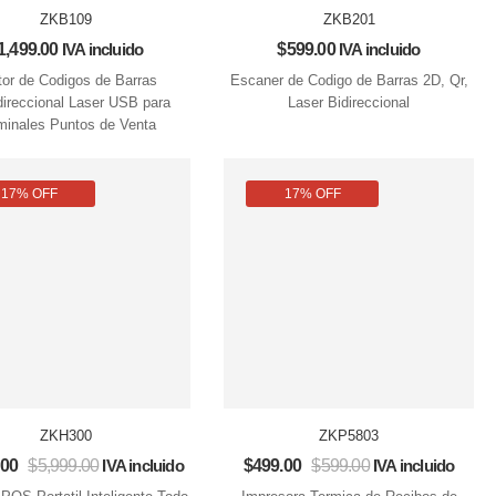
ZKB109
ZKB201
1,499.00
IVA incluido
$
599.00
IVA incluido
tor de Codigos de Barras
Escaner de Codigo de Barras 2D, Qr,
ireccional Laser USB para
Laser Bidireccional
minales Puntos de Venta
17% OFF
17% OFF
ZKH300
ZKP5803
.00
$
5,999.00
IVA incluido
$
499.00
$
599.00
IVA incluido