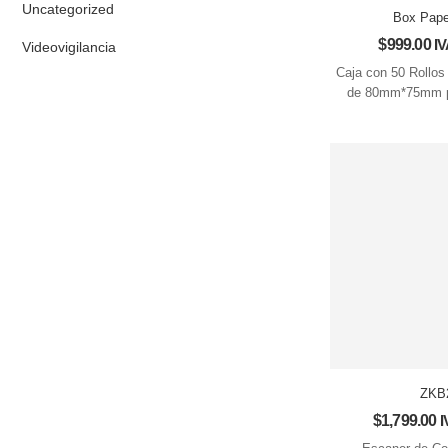
Uncategorized
Box Pap
$
999.00
IV
Videovigilancia
Caja con 50 Rollos
de 80mm*75mm p
ZKB
$
1,799.00
I