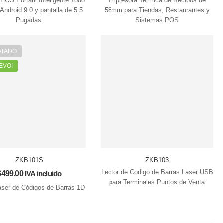
 POS Portatil Inteligente Todo
Impresora Termica de Recibos de
Android 9.0 y pantalla de 5.5
58mm para Tiendas, Restaurantes y
Pugadas.
Sistemas POS
OTADO
EVO!
ZKB101S
ZKB103
Lector de Codigo de Barras Laser USB
$
499.00
IVA incluido
para Terminales Puntos de Venta
aser de Códigos de Barras 1D