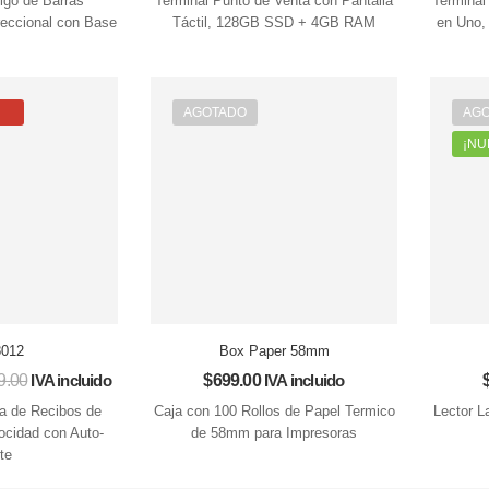
igo de Barras
Terminal Punto de Venta con Pantalla
Terminal
reccional con Base
Táctil, 128GB SSD + 4GB RAM
en Uno, 
AGOTADO
AG
¡NU
012
Box Paper 58mm
9.00
IVA incluido
$
699.00
IVA incluido
a de Recibos de
Caja con 100 Rollos de Papel Termico
Lector L
ocidad con Auto-
de 58mm para Impresoras
te