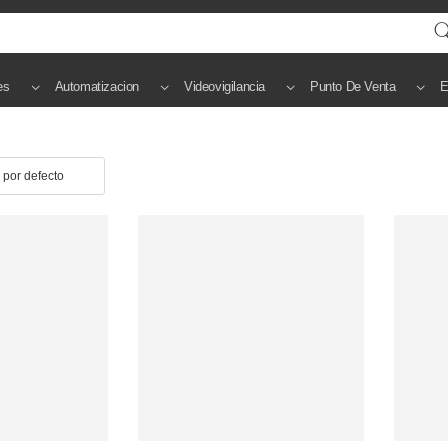
es
Automatizacion
Videovigilancia
Punto De Venta
E