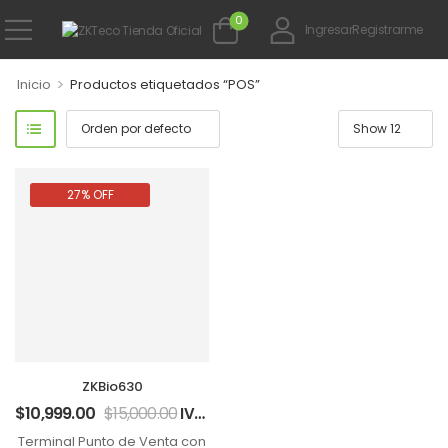
0
Ingresar
Registrarme
>
Inicio
Productos etiquetados “POS”
27% OFF
ZKBio630
$
10,999.00
$
15,000.00
IVA incluido
Terminal Punto de Venta con