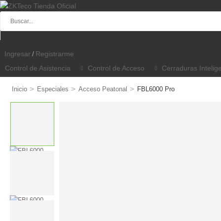
Ingresar
/
Registrarme
Control de Asistencia
Control de Acceso
Cerraduras Intelig
>
>
>
Inicio
Especiales
Acceso Peatonal
FBL6000 Pro