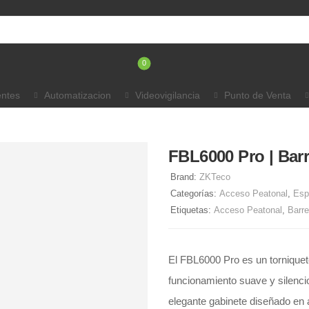
0
entes
Automatizacion
Videovigilancia
Punto de Venta
FBL6000 Pro | Barr
Brand:
ZKTeco
Categorías:
Acceso Peatonal
,
Esp
Etiquetas:
Acceso Peatonal
,
Barre
El FBL6000 Pro es un torniquete
funcionamiento suave y silenci
elegante gabinete diseñado en a