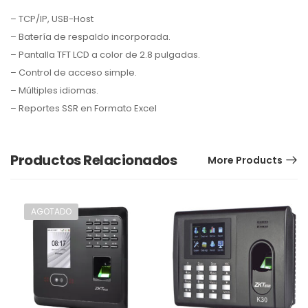
– TCP/IP, USB-Host
– Batería de respaldo incorporada.
Correo electrónico
– Pantalla TFT LCD a color de 2.8 pulgadas.
– Control de acceso simple.
– Múltiples idiomas.
Teléfono
– Reportes SSR en Formato Excel
+52
Productos Relacionados
Cuentanos un poco más acerca de la
More Products
cotización que requieres
AGOTADO
Enviar