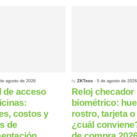
de agosto de 2026
ZKTeco
5 de agosto de 2026
by
l de acceso
Reloj checador
icinas:
biométrico: huel
es, costos y
rostro, tarjeta 
os de
¿cuál conviene
entación
de compra 202