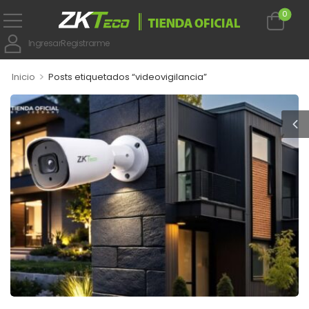
0
Ingresar
Registrarme
>
Inicio
Posts etiquetados “videovigilancia”